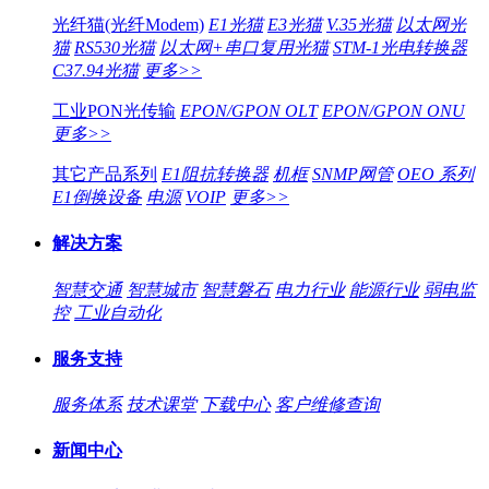
光纤猫(光纤Modem)
E1光猫
E3光猫
V.35光猫
以太网光
猫
RS530光猫
以太网+串口复用光猫
STM-1光电转换器
C37.94光猫
更多>>
工业PON光传输
EPON/GPON OLT
EPON/GPON ONU
更多>>
其它产品系列
E1阻抗转换器
机框
SNMP网管
OEO 系列
E1倒换设备
电源
VOIP
更多>>
解决方案
智慧交通
智慧城市
智慧磐石
电力行业
能源行业
弱电监
控
工业自动化
服务支持
服务体系
技术课堂
下载中心
客户维修查询
新闻中心