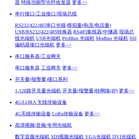
器
特殊功能型光纤收发器
更多>>
串行接口/工业接口/现场总线
RS232/422/485串口光猫
模拟量(电流/电压量)
USB/RS232/422/485转换器
RS485集线器/中继器
现场总
线光端机
USB光端机
Profibus 光端机
Modbus 光端机
SSI
编码器接口光端机
更多>>
串口服务器/工业网关
串口服务器
工业网关
更多>>
开关量(报警量)接口系列
1-128路开关量光端机
开关量(报警量)转网络(IP)
更多>>
4G/LORA 无线传输设备
4G无线传输设备
LoRa传输设备
更多>>
高清视频/音频/专用光端机
数字音频光端机
SDI视频光端机
VGA光端机
DVI光端机