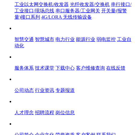
工业以太网交换机/收发器
光纤收发器/交换机
串行接口/
工业接口/现场总线
串口服务器/工业网关
开关量(报警
量)接口系列
4G/LORA 无线传输设备
解决方案
智慧交通
智慧城市
电力行业
能源行业
弱电监控
工业自
动化
服务体系
服务体系
技术课堂
下载中心
客户维修查询
在线反馈
新闻中心
公司动态
行业资讯
专题报道
人才中心
人才理念
招聘流程
岗位信息
关于飞畅
公司简介
企业文化
荣誉资质
客户案例
联系我们