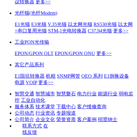
议转换器
更多>>
光纤猫(光纤Modem)
E1光猫
E3光猫
V.35光猫
以太网光猫
RS530光猫
以太网
+串口复用光猫
STM-1光电转换器
C37.94光猫
更多>>
工业PON光传输
EPON/GPON OLT
EPON/GPON ONU
更多>>
其它产品系列
E1阻抗转换器
机框
SNMP网管
OEO 系列
E1倒换设备
电源
VOIP
更多>>
智慧交通
智慧城市
智慧磐石
电力行业
能源行业
弱电监
控
工业自动化
服务体系
技术课堂
下载中心
客户维修查询
公司动态
行业资讯
专题报道
公司简介
企业文化
荣誉资质
客户案例
招贤纳士
联系方式
在
线反馈