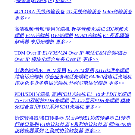
(报警量)转网络(IP)
更多>>
4G/LORA 无线传输设备
4G无线传输设备
LoRa传输设备
更多>>
高清视频/音频/专用光端机
数字音频光端机
SDI视频光
端机
VGA光端机
DVI光端机
HDMI光端机
E1 视音频编
解码器
专用光端机
更多>>
TDM Over IP
E1/V.35/V.24 Over IP
电话/E&M音频/磁石
Over IP
模块化综合业务 Over IP
更多>>
电话光端机/E1 PCM复用
E1 PCM复用
RJ11电话光端机
纯电话光端机
综合业务电话光端机
64-960路电话光端机
模块化多业务电话光端机
环网型电话光端机
更多>>
PDH/SDH光端机
普通PDH光端机
E1+以太 PDH光端机
75+120双阻抗PDH光端机
带LCD显示PDH光端机
模块
化综合复用PDH系列
SDH光端机
更多>>
协议转换器/接口转换器
以太网转E1协议转换器
E1转串
行接口系列
E3协议转换器
V系列协议转换器
同向64K协
议转换器系列
汇聚式协议转换器
更多>>