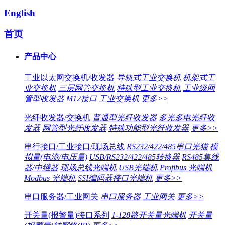
English
首页
产品中心
工业以太网交换机/收发器
导轨式工业交换机
机架式工
业交换机
三层网管交换机
特殊型工业交换机
工业级网
管型收发器
M12接口 工业交换机
更多>>
光纤收发器/交换机
普通型光纤收发器
多光多电光纤收
发器
网管型光纤收发器
特殊功能型光纤收发器
更多>>
串行接口/工业接口/现场总线
RS232/422/485串口光猫
模
拟量(电流/电压量)
USB/RS232/422/485转换器
RS485集线
器/中继器
现场总线光端机
USB光端机
Profibus 光端机
Modbus 光端机
SSI编码器接口光端机
更多>>
串口服务器/工业网关
串口服务器
工业网关
更多>>
开关量(报警量)接口系列
1-128路开关量光端机
开关量