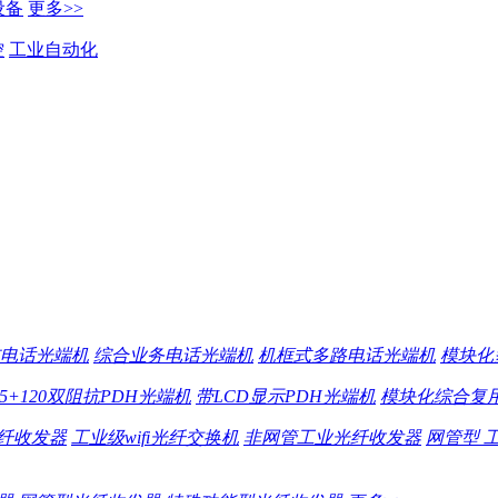
设备
更多>>
控
工业自动化
电话光端机
综合业务电话光端机
机框式多路电话光端机
模块化
75+120双阻抗PDH光端机
带LCD显示PDH光端机
模块化综合复用
纤收发器
工业级wifi光纤交换机
非网管工业光纤收发器
网管型 