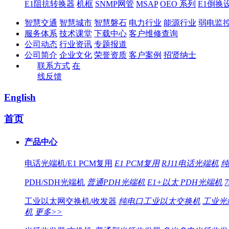
E1阻抗转换器
机框
SNMP网管
MSAP
OEO 系列
E1倒换
智慧交通
智慧城市
智慧磐石
电力行业
能源行业
弱电监
服务体系
技术课堂
下载中心
客户维修查询
公司动态
行业资讯
专题报道
公司简介
企业文化
荣誉资质
客户案例
招贤纳士
联系方式
在
线反馈
English
首页
产品中心
电话光端机/E1 PCM复用
E1 PCM复用
RJ11电话光端机
纯
PDH/SDH光端机
普通PDH光端机
E1+以太 PDH光端机
工业以太网交换机/收发器
纯电口工业以太交换机
工业光
机
更多>>