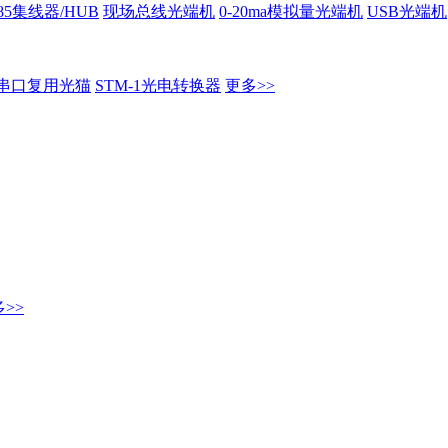
485集线器/HUB
现场总线光端机
0-20ma模拟量光端机
USB光端机
串口复用光猫
STM-1光电转换器
更多>>
>>