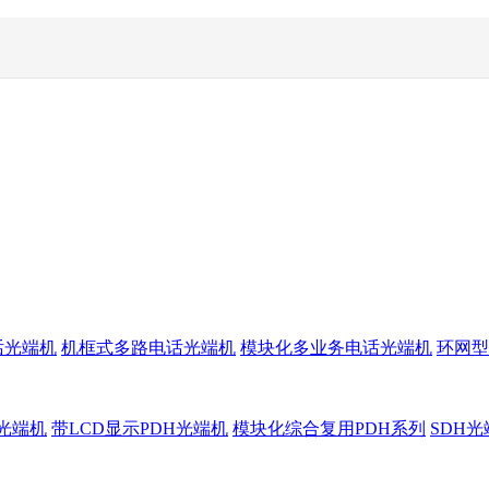
话光端机
机框式多路电话光端机
模块化多业务电话光端机
环网型
H光端机
带LCD显示PDH光端机
模块化综合复用PDH系列
SDH光