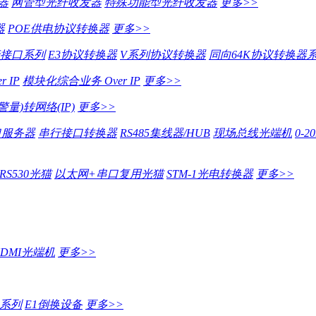
器
网管型光纤收发器
特殊功能型光纤收发器
更多>>
器
POE供电协议转换器
更多>>
行接口系列
E3协议转换器
V系列协议转换器
同向64K协议转换器
 IP
模块化综合业务 Over IP
更多>>
量)转网络(IP)
更多>>
口服务器
串行接口转换器
RS485集线器/HUB
现场总线光端机
0-
RS530光猫
以太网+串口复用光猫
STM-1光电转换器
更多>>
HDMI光端机
更多>>
 系列
E1倒换设备
更多>>