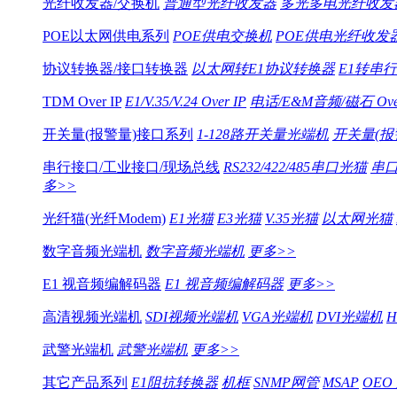
光纤收发器/交换机
普通型光纤收发器
多光多电光纤收发
POE以太网供电系列
POE供电交换机
POE供电光纤收发
协议转换器/接口转换器
以太网转E1协议转换器
E1转串
TDM Over IP
E1/V.35/V.24 Over IP
电话/E&M音频/磁石 Over
开关量(报警量)接口系列
1-128路开关量光端机
开关量(报警
串行接口/工业接口/现场总线
RS232/422/485串口光猫
串
多>>
光纤猫(光纤Modem)
E1光猫
E3光猫
V.35光猫
以太网光猫
数字音频光端机
数字音频光端机
更多>>
E1 视音频编解码器
E1 视音频编解码器
更多>>
高清视频光端机
SDI视频光端机
VGA光端机
DVI光端机
武警光端机
武警光端机
更多>>
其它产品系列
E1阻抗转换器
机框
SNMP网管
MSAP
OEO