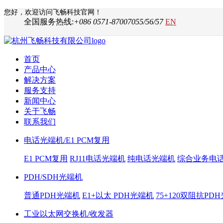
您好，欢迎访问飞畅科技官网！
全国服务热线:
+086 0571-87007055/56/57
EN
首页
产品中心
解决方案
服务支持
新闻中心
关于飞畅
联系我们
电话光端机/E1 PCM复用
E1 PCM复用
RJ11电话光端机
纯电话光端机
综合业务电
PDH/SDH光端机
普通PDH光端机
E1+以太 PDH光端机
75+120双阻抗PD
工业以太网交换机/收发器