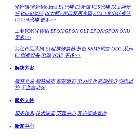
光纤猫(光纤Modem)
E1光猫
E3光猫
V.35光猫
以太网光
猫
RS530光猫
以太网+串口复用光猫
STM-1光电转换器
C37.94光猫
更多>>
工业PON光传输
EPON/GPON OLT
EPON/GPON ONU
更多>>
其它产品系列
E1阻抗转换器
机框
SNMP网管
OEO 系列
E1倒换设备
电源
VOIP
更多>>
解决方案
智慧交通
智慧城市
智慧磐石
电力行业
能源行业
弱电监
控
工业自动化
服务支持
服务体系
技术课堂
下载中心
客户维修查询
新闻中心