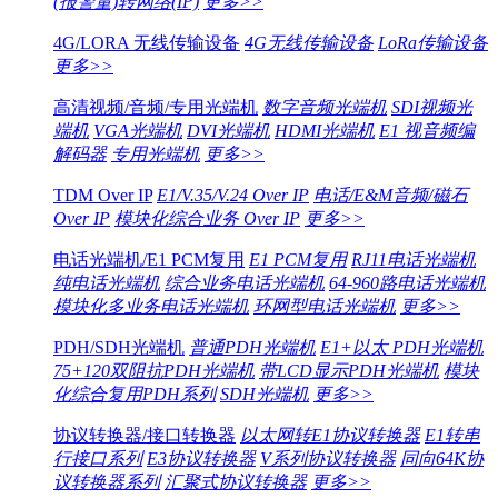
(报警量)转网络(IP)
更多>>
4G/LORA 无线传输设备
4G无线传输设备
LoRa传输设备
更多>>
高清视频/音频/专用光端机
数字音频光端机
SDI视频光
端机
VGA光端机
DVI光端机
HDMI光端机
E1 视音频编
解码器
专用光端机
更多>>
TDM Over IP
E1/V.35/V.24 Over IP
电话/E&M音频/磁石
Over IP
模块化综合业务 Over IP
更多>>
电话光端机/E1 PCM复用
E1 PCM复用
RJ11电话光端机
纯电话光端机
综合业务电话光端机
64-960路电话光端机
模块化多业务电话光端机
环网型电话光端机
更多>>
PDH/SDH光端机
普通PDH光端机
E1+以太 PDH光端机
75+120双阻抗PDH光端机
带LCD显示PDH光端机
模块
化综合复用PDH系列
SDH光端机
更多>>
协议转换器/接口转换器
以太网转E1协议转换器
E1转串
行接口系列
E3协议转换器
V系列协议转换器
同向64K协
议转换器系列
汇聚式协议转换器
更多>>