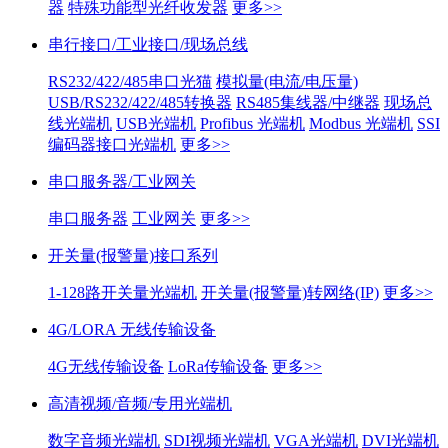
器
特殊功能型光纤收发器
更多>>
串行接口/工业接口/现场总线
RS232/422/485串口光猫
模拟量(电流/电压量)
USB/RS232/422/485转换器
RS485集线器/中继器
现场总
线光端机
USB光端机
Profibus 光端机
Modbus 光端机
SSI
编码器接口光端机
更多>>
串口服务器/工业网关
串口服务器
工业网关
更多>>
开关量(报警量)接口系列
1-128路开关量光端机
开关量(报警量)转网络(IP)
更多>>
4G/LORA 无线传输设备
4G无线传输设备
LoRa传输设备
更多>>
高清视频/音频/专用光端机
数字音频光端机
SDI视频光端机
VGA光端机
DVI光端机