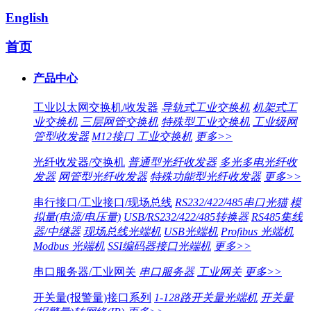
English
首页
产品中心
工业以太网交换机/收发器
导轨式工业交换机
机架式工
业交换机
三层网管交换机
特殊型工业交换机
工业级网
管型收发器
M12接口 工业交换机
更多>>
光纤收发器/交换机
普通型光纤收发器
多光多电光纤收
发器
网管型光纤收发器
特殊功能型光纤收发器
更多>>
串行接口/工业接口/现场总线
RS232/422/485串口光猫
模
拟量(电流/电压量)
USB/RS232/422/485转换器
RS485集线
器/中继器
现场总线光端机
USB光端机
Profibus 光端机
Modbus 光端机
SSI编码器接口光端机
更多>>
串口服务器/工业网关
串口服务器
工业网关
更多>>
开关量(报警量)接口系列
1-128路开关量光端机
开关量