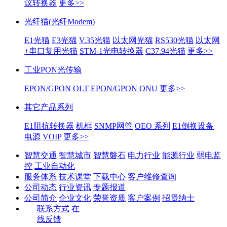
议转换器
更多>>
光纤猫(光纤Modem)
E1光猫
E3光猫
V.35光猫
以太网光猫
RS530光猫
以太网
+串口复用光猫
STM-1光电转换器
C37.94光猫
更多>>
工业PON光传输
EPON/GPON OLT
EPON/GPON ONU
更多>>
其它产品系列
E1阻抗转换器
机框
SNMP网管
OEO 系列
E1倒换设备
电源
VOIP
更多>>
智慧交通
智慧城市
智慧磐石
电力行业
能源行业
弱电监
控
工业自动化
服务体系
技术课堂
下载中心
客户维修查询
公司动态
行业资讯
专题报道
公司简介
企业文化
荣誉资质
客户案例
招贤纳士
联系方式
在
线反馈