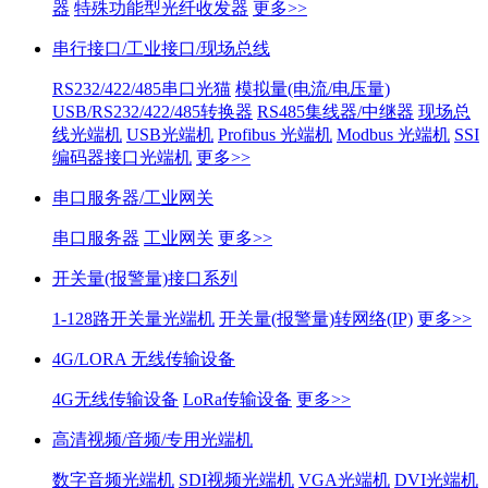
器
特殊功能型光纤收发器
更多>>
串行接口/工业接口/现场总线
RS232/422/485串口光猫
模拟量(电流/电压量)
USB/RS232/422/485转换器
RS485集线器/中继器
现场总
线光端机
USB光端机
Profibus 光端机
Modbus 光端机
SSI
编码器接口光端机
更多>>
串口服务器/工业网关
串口服务器
工业网关
更多>>
开关量(报警量)接口系列
1-128路开关量光端机
开关量(报警量)转网络(IP)
更多>>
4G/LORA 无线传输设备
4G无线传输设备
LoRa传输设备
更多>>
高清视频/音频/专用光端机
数字音频光端机
SDI视频光端机
VGA光端机
DVI光端机