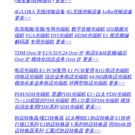
(报警量)转网络(IP)
更多>>
4G/LORA 无线传输设备
4G无线传输设备
LoRa传输设备
更多>>
高清视频/音频/专用光端机
数字音频光端机
SDI视频光
端机
VGA光端机
DVI光端机
HDMI光端机
E1 视音频编
解码器
专用光端机
更多>>
TDM Over IP
E1/V.35/V.24 Over IP
电话/E&M音频/磁石
Over IP
模块化综合业务 Over IP
更多>>
电话光端机/E1 PCM复用
E1 PCM复用
RJ11电话光端机
纯电话光端机
综合业务电话光端机
64-960路电话光端机
模块化多业务电话光端机
环网型电话光端机
更多>>
PDH/SDH光端机
普通PDH光端机
E1+以太 PDH光端机
75+120双阻抗PDH光端机
带LCD显示PDH光端机
模块
化综合复用PDH系列
SDH光端机
更多>>
协议转换器/接口转换器
以太网转E1协议转换器
E1转串
行接口系列
E3协议转换器
V系列协议转换器
同向64K协
议转换器系列
汇聚式协议转换器
更多>>