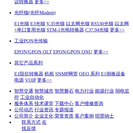
议转换器
更多>>
光纤猫(光纤Modem)
E1光猫
E3光猫
V.35光猫
以太网光猫
RS530光猫
以太网
+串口复用光猫
STM-1光电转换器
C37.94光猫
更多>>
工业PON光传输
EPON/GPON OLT
EPON/GPON ONU
更多>>
其它产品系列
E1阻抗转换器
机框
SNMP网管
OEO 系列
E1倒换设备
电源
VOIP
更多>>
智慧交通
智慧城市
智慧磐石
电力行业
能源行业
弱电监
控
工业自动化
服务体系
技术课堂
下载中心
客户维修查询
公司动态
行业资讯
专题报道
公司简介
企业文化
荣誉资质
客户案例
招贤纳士
联系方式
在
线反馈