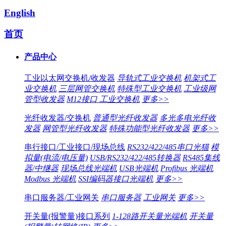
English
首页
产品中心
工业以太网交换机/收发器
导轨式工业交换机
机架式工
业交换机
三层网管交换机
特殊型工业交换机
工业级网
管型收发器
M12接口 工业交换机
更多>>
光纤收发器/交换机
普通型光纤收发器
多光多电光纤收
发器
网管型光纤收发器
特殊功能型光纤收发器
更多>>
串行接口/工业接口/现场总线
RS232/422/485串口光猫
模
拟量(电流/电压量)
USB/RS232/422/485转换器
RS485集线
器/中继器
现场总线光端机
USB光端机
Profibus 光端机
Modbus 光端机
SSI编码器接口光端机
更多>>
串口服务器/工业网关
串口服务器
工业网关
更多>>
开关量(报警量)接口系列
1-128路开关量光端机
开关量