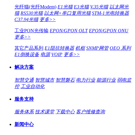
光纤猫(光纤Modem)
E1光猫
E3光猫
V.35光猫
以太网光
猫
RS530光猫
以太网+串口复用光猫
STM-1光电转换器
C37.94光猫
更多>>
工业PON光传输
EPON/GPON OLT
EPON/GPON ONU
更多>>
其它产品系列
E1阻抗转换器
机框
SNMP网管
OEO 系列
E1倒换设备
电源
VOIP
更多>>
解决方案
智慧交通
智慧城市
智慧磐石
电力行业
能源行业
弱电监
控
工业自动化
服务支持
服务体系
技术课堂
下载中心
客户维修查询
新闻中心